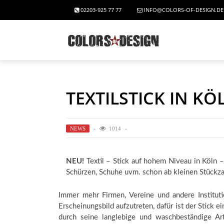
02203-925 77 77
INFO@COLORS-OF-DESIGN.DE
TEXTILSTICK IN K
NEWS
1014
NEU!
Textil – Stick auf hohem Niveau in Köln – 
Schürzen, Schuhe uvm. schon ab kleinen Stückza
Immer mehr Firmen, Vereine und andere Institut
Erscheinungsbild aufzutreten, dafür ist der Stick 
durch seine langlebige und waschbeständige Ar