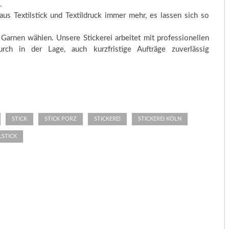
.
aus Textilstick und Textildruck immer mehr, es lassen sich so
Garnen wählen. Unsere Stickerei arbeitet mit professionellen
urch in der Lage, auch kurzfristige Aufträge zuverlässig
STICK
STICK PORZ
STICKEREI
STICKEREI KÖLN
LSTICK